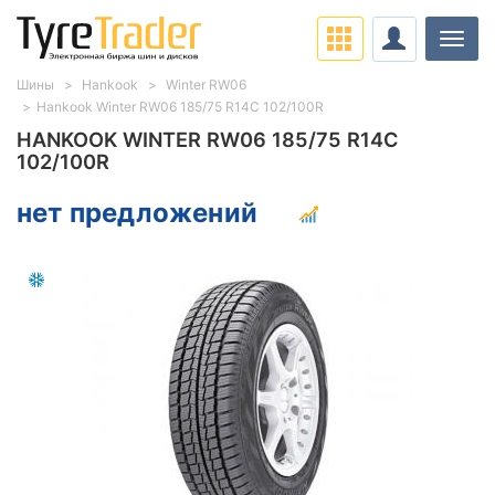
Нави
Шины
Hankook
Winter RW06
Hankook Winter RW06 185/75 R14C 102/100R
HANKOOK WINTER RW06 185/75 R14C
102/100R
нет предложений