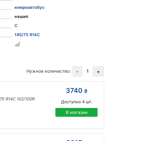
микроавтобус
нешип
C
185/75 R14C
Нужное количество:
1
-
+
3740
₴
/75 R14C 102/100R
Доступно
4
шт.
В магазин