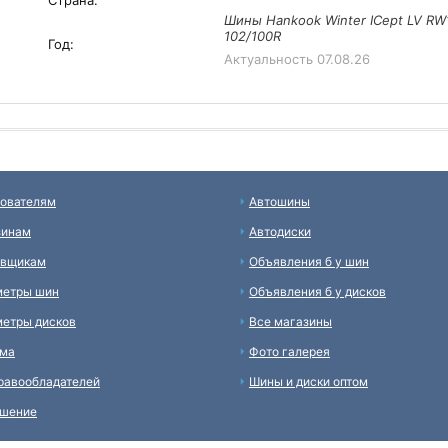
Страна:
Шины Hankook Winter ICept LV RW
102/100R
Год:
Актуальность
07.08.26
ователям
Автошины
зинам
Автодиски
авщикам
Объявления б у шин
метры шин
Объявления б у дисков
етры дисков
Все магазины
ама
Фото галерея
равообладателей
Шины и диски оптом
ашение