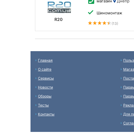
магазин
Днепр
Шиномонтаж
R20
(13)
Главная
Польз
О сайте
Мага
Сервисы
Пост
Новости
Пара
Обзоры
Парам
Тесты
Рекл
Контакты
Для п
Согл