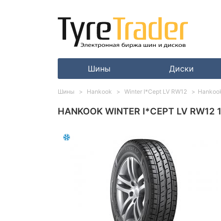
Шины
Диски
Шины
Hankook
Winter I*Cept LV RW12
Hankook
HANKOOK WINTER I*CEPT LV RW12 1