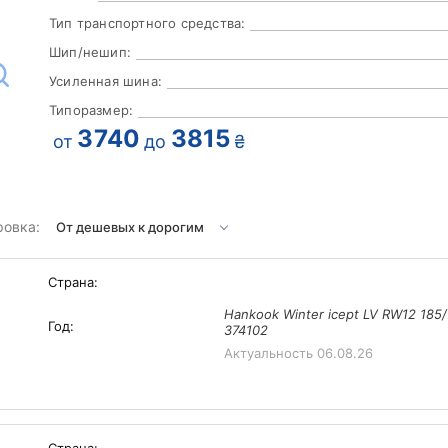
Тип транспортного средства:
Шип/нешип:
Усиленная шина:
Типоразмер:
3740
3815
от
до
₴
ровка:
Страна:
Hankook Winter icept LV RW12 185
Год:
374102
Актуальность
06.08.26