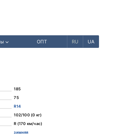
ры
ОПТ
RU
UA
185
75
R14
102/100 (0 кг)
R (170 км/час)
зимняя