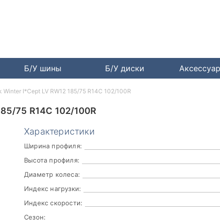
Б/У шины
Б/У диски
Аксессуа
 Winter I*Cept LV RW12 185/75 R14C 102/100R
85/75 R14C 102/100R
Характеристики
Ширина профиля:
Высота профиля:
Диаметр колеса:
Индекс нагрузки:
Индекс скорости:
Сезон: