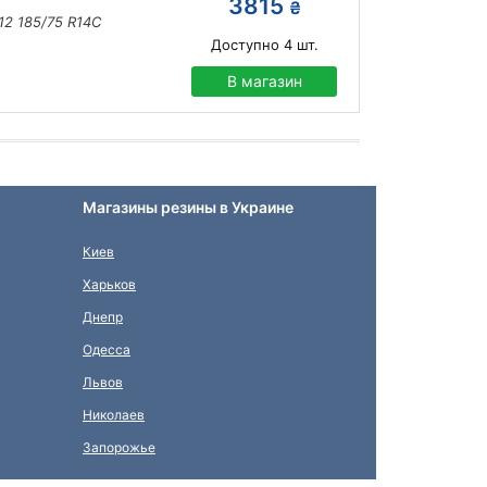
3815
₴
12 185/75 R14C
Доступно
4
шт.
В магазин
Магазины резины в Украине
Киев
Харьков
Днепр
Одесса
Львов
Николаев
Запорожье