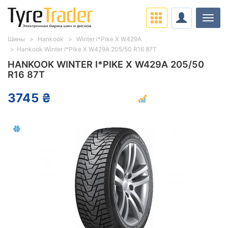
Нави
Шины
Hankook
Winter i*Pike X W429A
Hankook Winter i*Pike X W429A 205/50 R16 87T
HANKOOK WINTER I*PIKE X W429A 205/50
R16 87T
3745 ₴