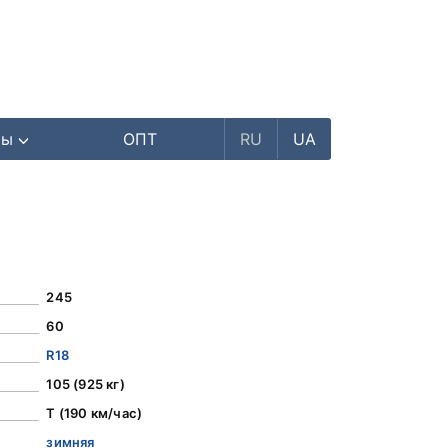
ры
ОПТ
RU
UA
245
60
R18
105 (925 кг)
T (190 км/час)
зимняя