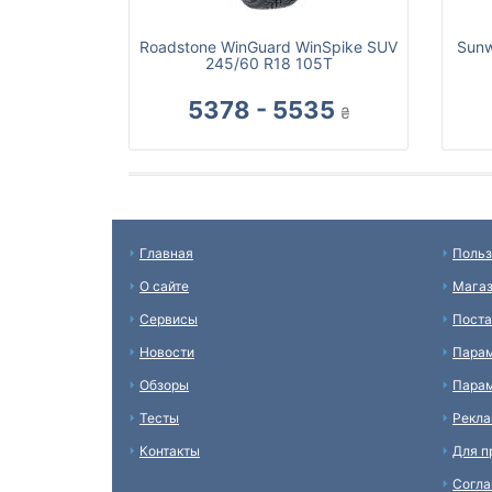
Roadstone WinGuard WinSpike SUV
Sunw
245/60 R18 105T
5378 - 5535
₴
Главная
Польз
О сайте
Мага
Сервисы
Пост
Новости
Пара
Обзоры
Парам
Тесты
Рекл
Контакты
Для п
Согл