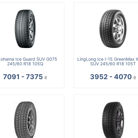
kohama Ice Guard SUV G075
LingLong Ice I-15 GreenMax W
245/60 R18 105Q
SUV 245/60 R18 105T
7091 - 7375
3952 - 4070
₴
₴