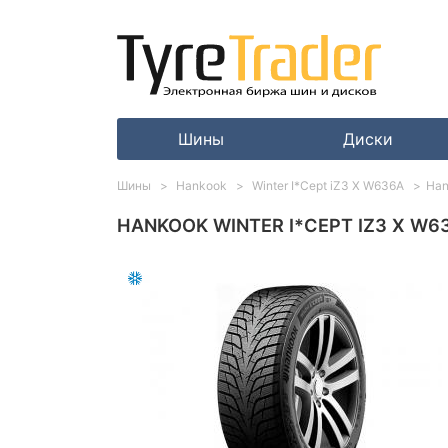
Шины
Диски
Шины
Hankook
Winter I*Cept iZ3 X W636A
Han
HANKOOK WINTER I*CEPT IZ3 X W63