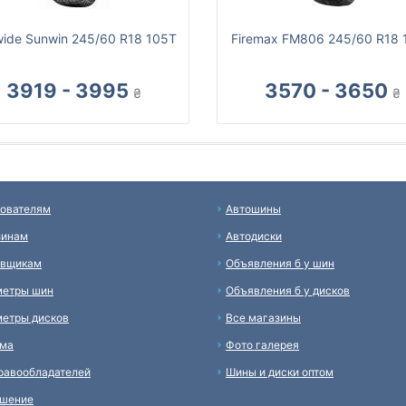
ide Sunwin 245/60 R18 105T
Firemax FM806 245/60 R18 
3919 - 3995
3570 - 3650
₴
₴
ователям
Автошины
зинам
Автодиски
авщикам
Объявления б у шин
метры шин
Объявления б у дисков
етры дисков
Все магазины
ама
Фото галерея
равообладателей
Шины и диски оптом
ашение