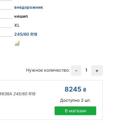
внедорожник
нешип
XL
245/60 R18
Нужное количество:
1
-
+
8245
₴
 W636A 245/60 R18
Доступно
2
шт.
В магазин