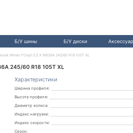
Б/У шины
Б/У диски
Аксессуа
kook Winter I*Cept iZ3 X W636A 245/60 R18 105T XL
6A 245/60 R18 105T XL
Характеристики
Ширина профиля:
Высота профиля:
Диаметр колеса:
Индекс нагрузки:
Индекс скорости:
Сезон: