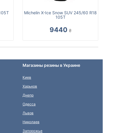
105T
Michelin X-Ice Snow SUV 245/60 R18
105T
9440
₴
Магазины резины в Украине
Киев
Харьков
Днепр
Одесса
Львов
Николаев
Запорожье