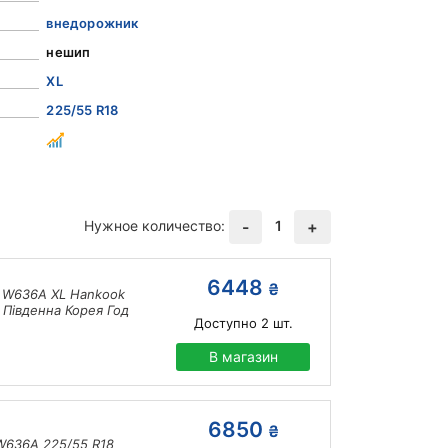
внедорожник
нешип
XL
225/55 R18
Нужное количество:
1
-
+
6448
₴
 X W636A XL Hankook
 Південна Корея Год
Доступно
2
шт.
В магазин
6850
₴
 W636A 225/55 R18