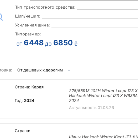
Тип транспортного средства:
Шип/нешип:
Усиленная шина:
Типоразмер:
6448
6850
от
до
₴
ровка:
Страна:
Корея
225/55R18 102H Winter i cept IZ3
Hankook Winter i cept IZ3 X W636A
Год:
2024
2024
Актуальность
01.08.26
Страна:
Шины Hankook Winter ICept iZ3 X