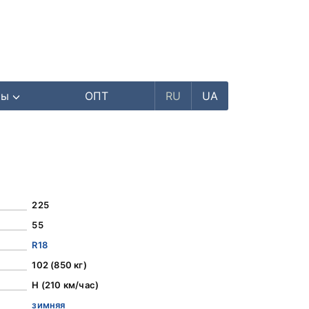
ры
ОПТ
RU
UA
225
55
R18
102 (850 кг)
H (210 км/час)
зимняя