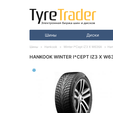
Шины
Диски
Шины
Hankook
Winter I*Cept iZ3 X W636A
Han
HANKOOK WINTER I*CEPT IZ3 X W63