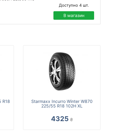
Доступно
4
шт.
В магазин
5 R18
Starmaxx Incurro Winter W870
225/55 R18 102H XL
4325
₴