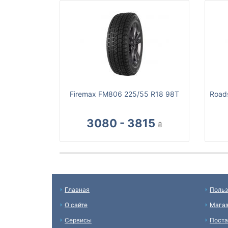
Firemax FM806 225/55 R18 98T
Road
3080 - 3815
₴
Главная
Польз
О сайте
Мага
Сервисы
Пост