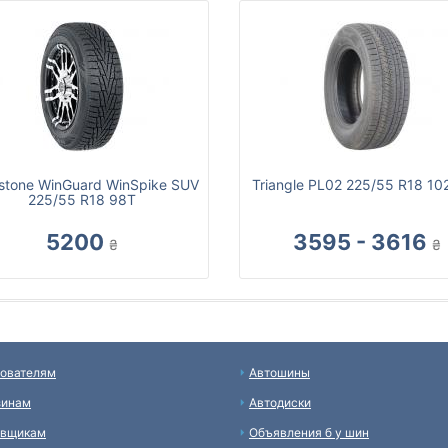
stone WinGuard WinSpike SUV
Triangle PL02 225/55 R18 10
225/55 R18 98T
5200
3595 - 3616
₴
₴
ователям
Автошины
зинам
Автодиски
авщикам
Объявления б у шин