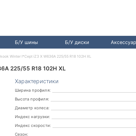
Б/У шины
Б/У диски
Аксессуа
kook Winter I*Cept iZ3 X W636A 225/55 R18 102H XL
6A 225/55 R18 102H XL
Характеристики
Ширина профиля:
Высота профиля:
Диаметр колеса:
Индекс нагрузки:
Индекс скорости:
Сезон: