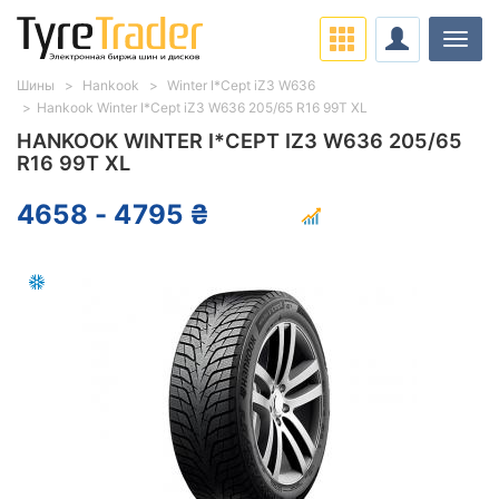
Нави
Шины
Hankook
Winter I*Cept iZ3 W636
Hankook Winter I*Cept iZ3 W636 205/65 R16 99T XL
HANKOOK WINTER I*CEPT IZ3 W636 205/65
R16 99T XL
4658 - 4795 ₴