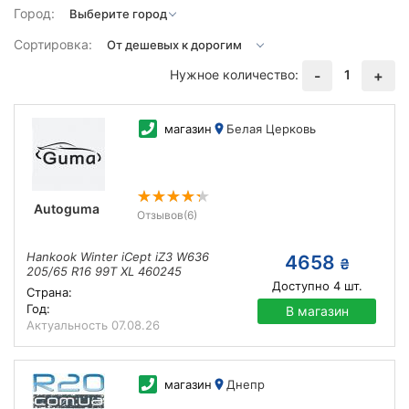
Город:
Сортировка:
Нужное количество:
1
-
+
магазин
Белая Церковь
Autoguma
Отзывов
(6)
Hankook Winter iCept iZ3 W636
4658
₴
205/65 R16 99T XL 460245
Доступно
4
шт.
Страна:
Год:
В магазин
Актуальность
07.08.26
магазин
Днепр