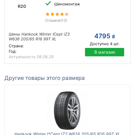
Шиномонтаж
R20
Отзывов
(13)
Шины Hankook Winter ICept iZ3
4795
₴
W636 205/65 R16 99T XL
Доступно
4
шт.
Страна:
Год:
В магазин
Актуальность
08.08.26
Другие товары этого размера
Hankook Winter I*Cept IZ2 W616 205/65 R16 99T XL