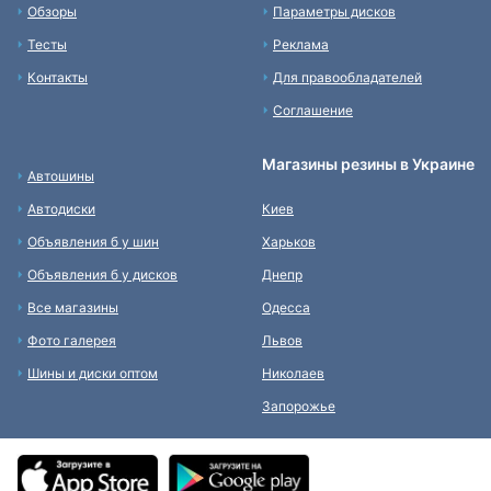
Обзоры
Параметры дисков
Тесты
Реклама
Контакты
Для правообладателей
Соглашение
Магазины резины в Украине
Автошины
Автодиски
Киев
Объявления б у шин
Харьков
Объявления б у дисков
Днепр
Все магазины
Одесса
Фото галерея
Львов
Шины и диски оптом
Николаев
Запорожье