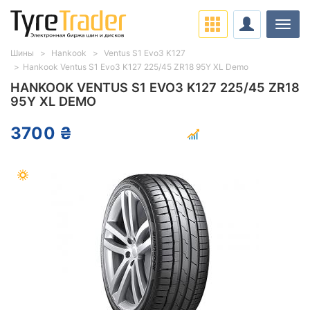
Нави
Шины
Hankook
Ventus S1 Evo3 K127
Hankook Ventus S1 Evo3 K127 225/45 ZR18 95Y XL Demo
HANKOOK VENTUS S1 EVO3 K127 225/45 ZR18
95Y XL DEMO
3700 ₴