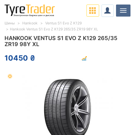
Нави
Шины
Hankook
Ventus S1 Evo Z K129
Hankook Ventus S1 Evo Z K129 265/35 ZR19 98Y XL
HANKOOK VENTUS S1 EVO Z K129 265/35
ZR19 98Y XL
10450 ₴