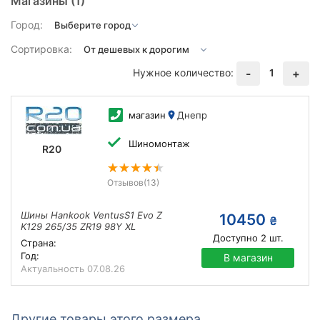
Магазины
(1)
Город:
Сортировка:
Нужное количество:
1
-
+
магазин
Днепр
Шиномонтаж
R20
Отзывов
(13)
Шины Hankook VentusS1 Evo Z
10450
₴
K129 265/35 ZR19 98Y XL
Доступно
2
шт.
Страна:
Год:
В магазин
Актуальность
07.08.26
Другие товары этого размера