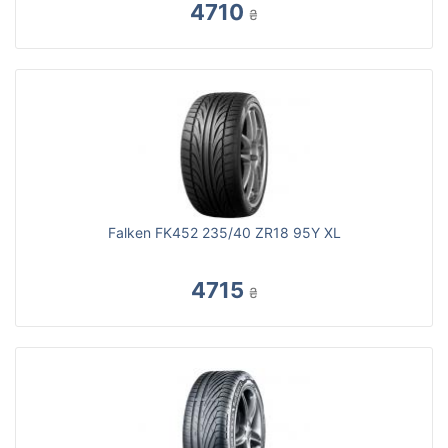
4710
₴
Falken FK452 235/40 ZR18 95Y XL
4715
₴