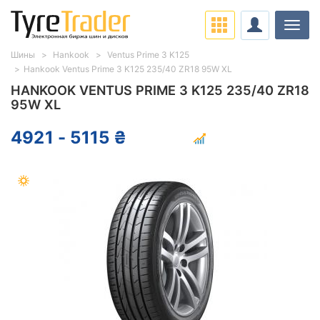
Нави
Шины
Hankook
Ventus Prime 3 K125
Hankook Ventus Prime 3 K125 235/40 ZR18 95W XL
HANKOOK VENTUS PRIME 3 K125 235/40 ZR18
95W XL
4921 - 5115 ₴