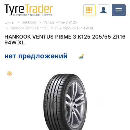
Нави
Шины
Hankook
Ventus Prime 3 K125
Hankook Ventus Prime 3 K125 205/55 ZR16 94W XL
HANKOOK VENTUS PRIME 3 K125 205/55 ZR16
94W XL
нет предложений