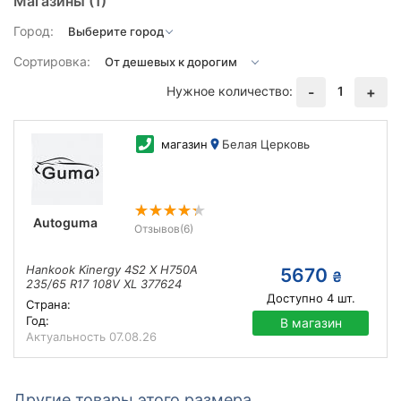
Магазины
(1)
Город:
Сортировка:
Нужное количество:
1
-
+
магазин
Белая Церковь
Autoguma
Отзывов
(6)
Hankook Kinergy 4S2 X H750A
5670
₴
235/65 R17 108V XL 377624
Доступно
4
шт.
Страна:
Год:
В магазин
Актуальность
07.08.26
Другие товары этого размера