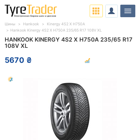
Нави
Шины
Hankook
Kinergy 4S2 X H750A
Hankook Kinergy 4S2 X H750A 235/65 R17 108V XL
HANKOOK KINERGY 4S2 X H750A 235/65 R17
108V XL
5670 ₴