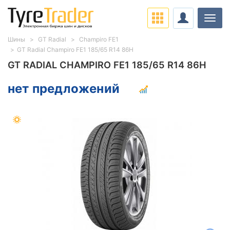
Нави
Шины
GT Radial
Champiro FE1
GT Radial Champiro FE1 185/65 R14 86H
GT RADIAL CHAMPIRO FE1 185/65 R14 86H
нет предложений