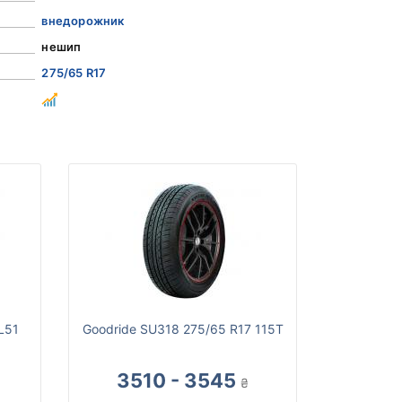
внедорожник
нешип
275/65 R17
L51
Goodride SU318 275/65 R17 115T
3510 - 3545
₴