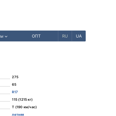
ры
ОПТ
RU
UA
275
65
R17
115 (1215 кг)
T (190 км/час)
летняя