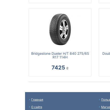
Bridgestone Dueler H/T 840 275/65
Doub
R17 114H
7425
₴
Главная
Польз
О сайте
Мага