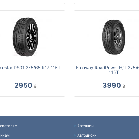
lestar DS01 275/65 R17 115T
Fronway RoadPower H/T 275/
115T
2950
3990
₴
₴
ователям
Автошины
зинам
Автодиски