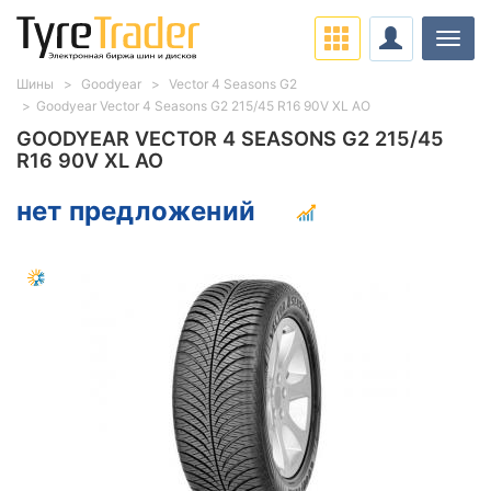
Нави
Шины
Goodyear
Vector 4 Seasons G2
Goodyear Vector 4 Seasons G2 215/45 R16 90V XL AO
GOODYEAR VECTOR 4 SEASONS G2 215/45
R16 90V XL AO
нет предложений