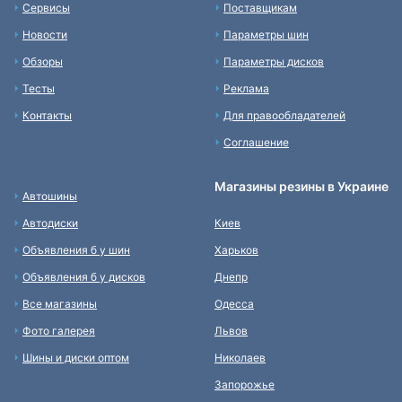
Сервисы
Поставщикам
Новости
Параметры шин
Обзоры
Параметры дисков
Тесты
Реклама
Контакты
Для правообладателей
Соглашение
Магазины резины в Украине
Автошины
Автодиски
Киев
Объявления б у шин
Харьков
Объявления б у дисков
Днепр
Все магазины
Одесса
Фото галерея
Львов
Шины и диски оптом
Николаев
Запорожье