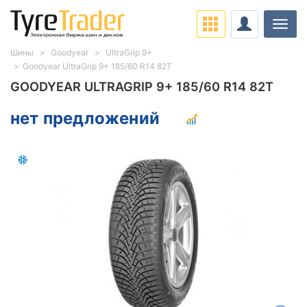
Нави
Шины
Goodyear
UltraGrip 9+
Goodyear UltraGrip 9+ 185/60 R14 82T
GOODYEAR ULTRAGRIP 9+ 185/60 R14 82T
нет предложений