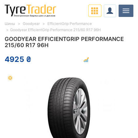
Нави
Шины
Goodyear
EfficientGrip Performance
Goodyear EfficientGrip Performance 215/60 R17 96H
GOODYEAR EFFICIENTGRIP PERFORMANCE
215/60 R17 96H
4925 ₴