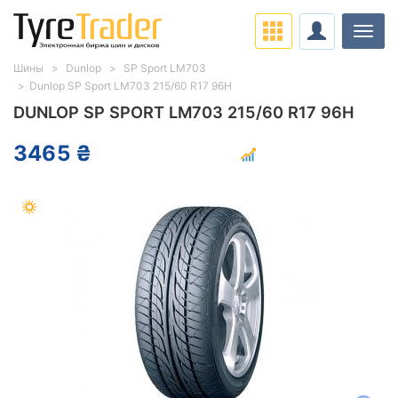
Нави
Шины
Dunlop
SP Sport LM703
Dunlop SP Sport LM703 215/60 R17 96H
DUNLOP SP SPORT LM703 215/60 R17 96H
3465 ₴