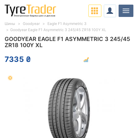
Нави
Шины
Goodyear
Eagle F1 Asymmetric 3
Goodyear Eagle F1 Asymmetric 3 245/45 ZR18 100Y XL
GOODYEAR EAGLE F1 ASYMMETRIC 3 245/45
ZR18 100Y XL
7335 ₴