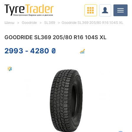
Нави
Шины
Goodride
SL369
Goodride SL369 205/80 R16 104S XL
GOODRIDE SL369 205/80 R16 104S XL
2993 - 4280 ₴