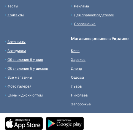
Тесты
Реклама
Контакты
Для правообладателей
Соглашение
Магазины резины в Украине
Автошины
Автодиски
Киев
Объявления б у шин
Харьков
Объявления б у дисков
Днепр
Все магазины
Одесса
Фото галерея
Львов
Шины и диски оптом
Николаев
Запорожье