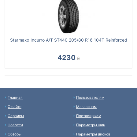
Starmaxx Incurro A/T ST440 205/80 R16 104T Reinforced
4230
₴
Главная
Пользователям
О сайте
Магазинам
Сервисы
Поставщикам
Новости
Параметры шин
Обзоры
Параметры дисков