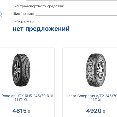
Тип транспортного средства:
Шип/нешип:
Типоразмер:
нет предложений
 Roadian HTX RH5 245/70 R16
Lassa Competus A/T2 245/7
111T XL
111T XL
4815
4920
₴
₴