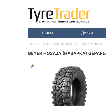
Шины
Диски
Шины
Geyer Hosaja (наварка)
Gepard Raptor MT
GEYER HOSAJA (НАВАРКА) GEPARD 