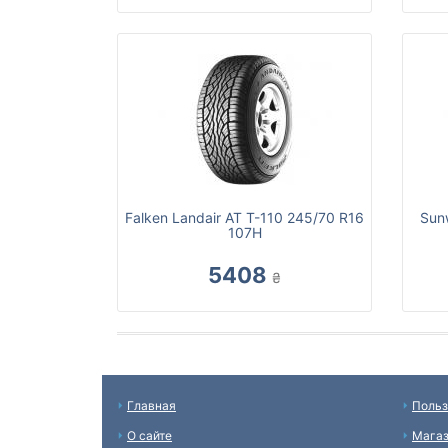
Falken Landair AT T-110 245/70 R16
Sun
107H
5408
₴
Главная
Польз
О сайте
Мага