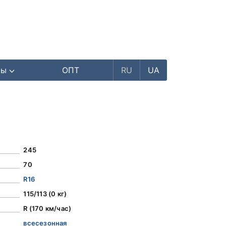
ры
ОПТ
RU
UA
245
70
R16
115/113 (0 кг)
R (170 км/час)
всесезонная