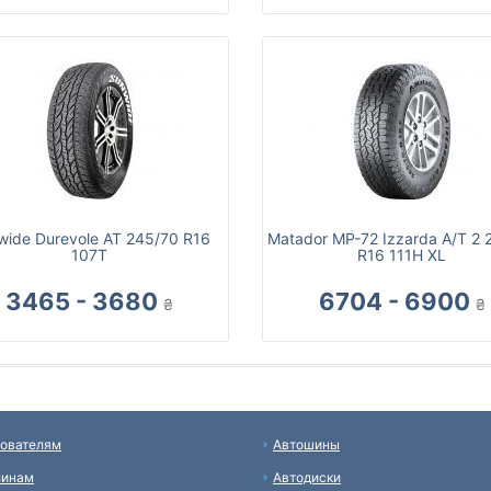
wide Durevole AT 245/70 R16
Matador MP-72 Izzarda A/T 2 
107T
R16 111H XL
3465 - 3680
6704 - 6900
₴
₴
ователям
Автошины
зинам
Автодиски