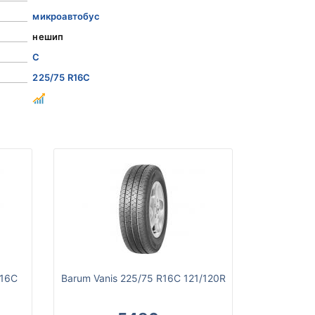
микроавтобус
нешип
C
225/75 R16C
R16C
Barum Vanis 225/75 R16C 121/120R