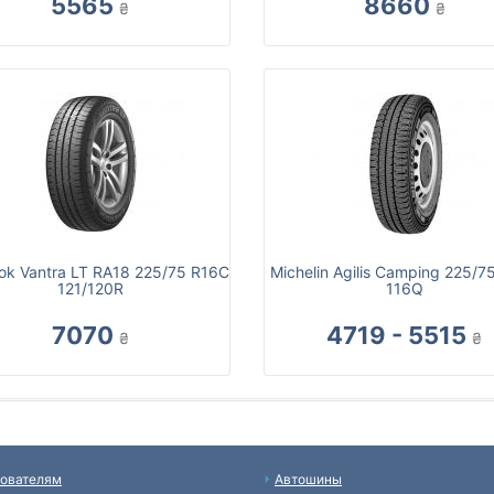
5565
8660
₴
₴
k Vantra LT RA18 225/75 R16C
Michelin Agilis Camping 225/7
121/120R
116Q
7070
4719 - 5515
₴
₴
ователям
Автошины