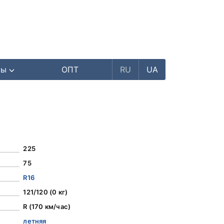
ры
ОПТ
RU
UA
225
75
R16
121/120 (0 кг)
R (170 км/час)
летняя