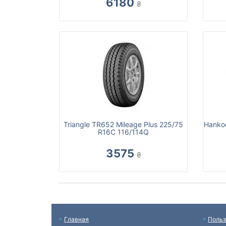
6180
₴
Triangle TR652 Mileage Plus 225/75
Hankoo
R16C 116/114Q
3575
₴
Главная
Польз