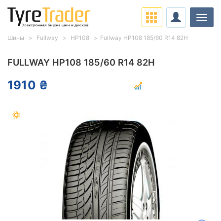
Нави
Шины
Fullway
HP108
Fullway HP108 185/60 R14 82H
FULLWAY HP108 185/60 R14 82H
1910 ₴