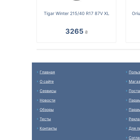
Tigar Winter 215/40 R17 87V XL
Ori
3265
₴
Главная
Польз
О сайте
Мага
Сервисы
Пост
Новости
Пара
Обзоры
Парам
Тесты
Рекл
Контакты
Для п
Согл