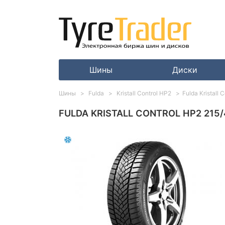
Шины
Диски
Шины
Fulda
Kristall Control HP2
Fulda Kristall
FULDA KRISTALL CONTROL HP2 215/