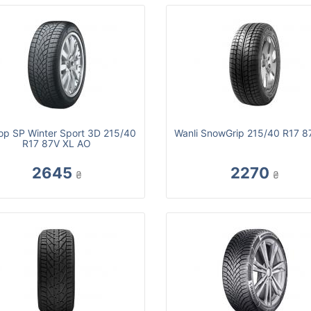
op SP Winter Sport 3D 215/40
Wanli SnowGrip 215/40 R17 8
R17 87V XL AO
2645
2270
₴
₴