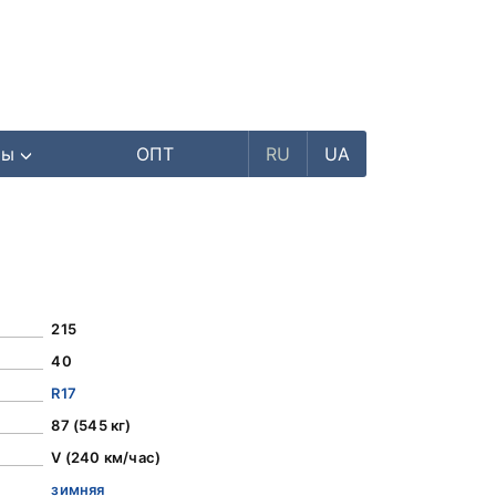
ры
ОПТ
RU
UA
215
40
R17
87 (545 кг)
V (240 км/час)
зимняя