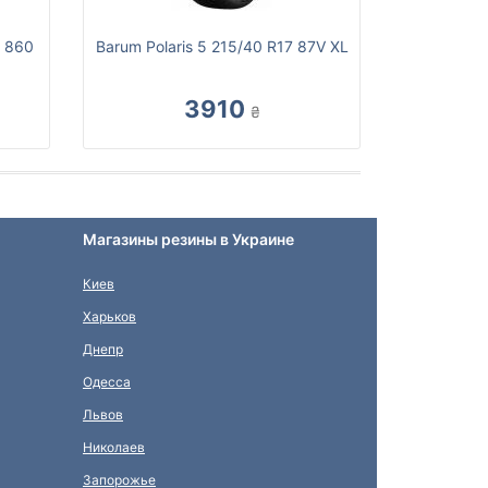
S 860
Barum Polaris 5 215/40 R17 87V XL
3910
₴
Магазины резины в Украине
Киев
Харьков
Днепр
Одесса
Львов
Николаев
Запорожье