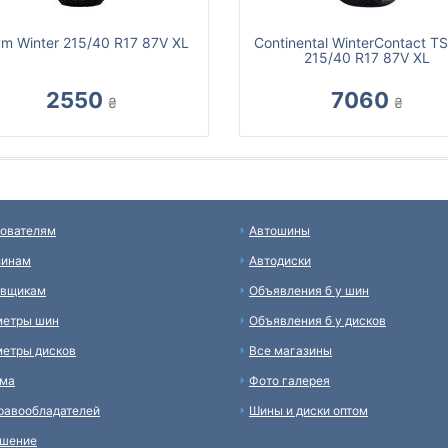
um Winter 215/40 R17 87V XL
Continental WinterContact T
215/40 R17 87V XL
2550
7060
₴
₴
ователям
Автошины
зинам
Автодиски
авщикам
Объявления б у шин
метры шин
Объявления б у дисков
етры дисков
Все магазины
ама
Фото галерея
равообладателей
Шины и диски оптом
ашение