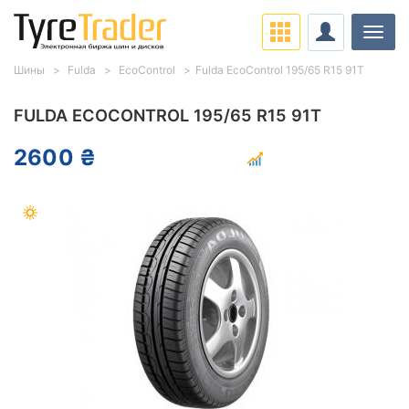
Нави
Шины
Fulda
EcoControl
Fulda EcoControl 195/65 R15 91T
FULDA ECOCONTROL 195/65 R15 91T
2600 ₴