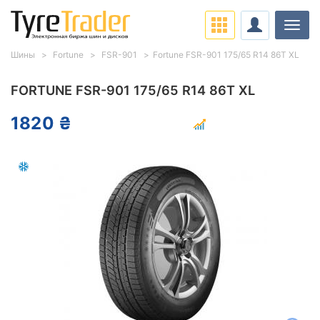
Нави
Шины
Fortune
FSR-901
Fortune FSR-901 175/65 R14 86T XL
FORTUNE FSR-901 175/65 R14 86T XL
1820 ₴