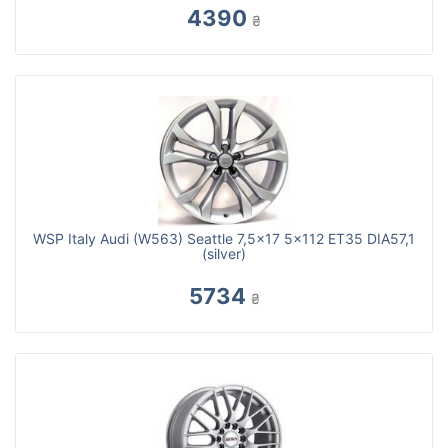
4390
₴
WSP Italy Audi (W563) Seattle 7,5x17 5x112 ET35 DIA57,1
(silver)
5734
₴