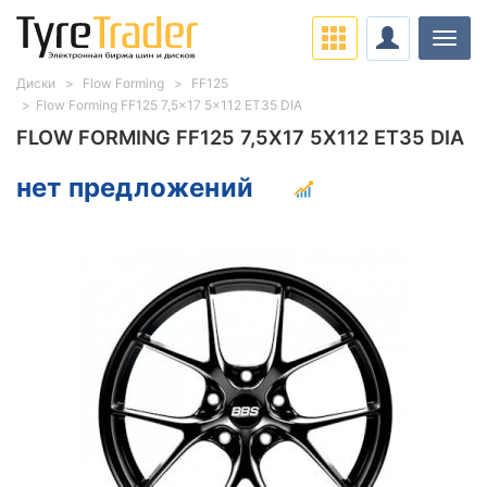
Нави
Диски
Flow Forming
FF125
Flow Forming FF125 7,5x17 5x112 ET35 DIA
FLOW FORMING FF125 7,5X17 5X112 ET35 DIA
нет предложений