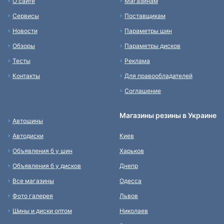
О сайте
Магазинам
Сервисы
Поставщикам
Новости
Параметры шин
Обзоры
Параметры дисков
Тесты
Реклама
Контакты
Для правообладателей
Соглашение
Магазины резины в Украине
Автошины
Автодиски
Киев
Объявления б у шин
Харьков
Объявления б у дисков
Днепр
Все магазины
Одесса
Фото галерея
Львов
Шины и диски оптом
Николаев