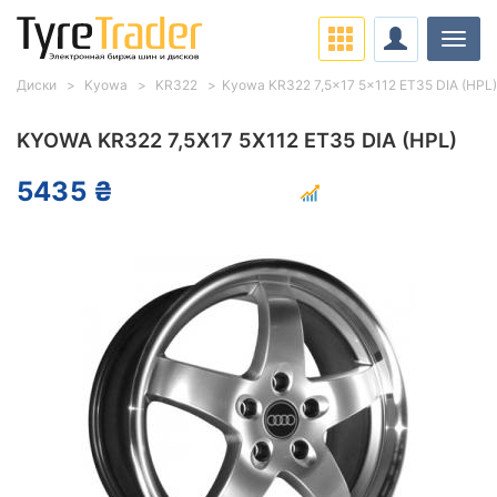
Нави
Диски
Kyowa
KR322
Kyowa KR322 7,5x17 5x112 ET35 DIA (HPL)
KYOWA KR322 7,5X17 5X112 ET35 DIA (HPL)
5435 ₴