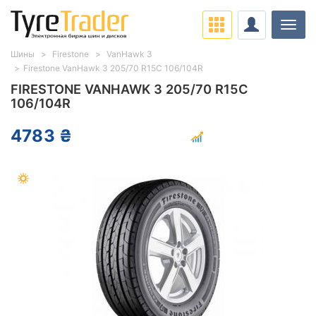
Нави
Шины
Firestone
VanHawk 3
Firestone VanHawk 3 205/70 R15C 106/104R
FIRESTONE VANHAWK 3 205/70 R15C
106/104R
4783 ₴