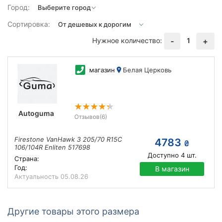
Город:
Сортировка:
Нужное количество:
1
-
+
магазин
Белая Церковь
Autoguma
Отзывов
(6)
Firestone VanHawk 3 205/70 R15C
4783
₴
106/104R Enliten 517698
Доступно
4
шт.
Страна:
Год:
В магазин
Актуальность
05.08.26
Другие товары этого размера