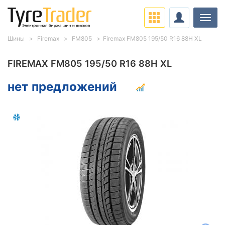
Нави
Шины
Firemax
FM805
Firemax FM805 195/50 R16 88H XL
FIREMAX FM805 195/50 R16 88H XL
нет предложений