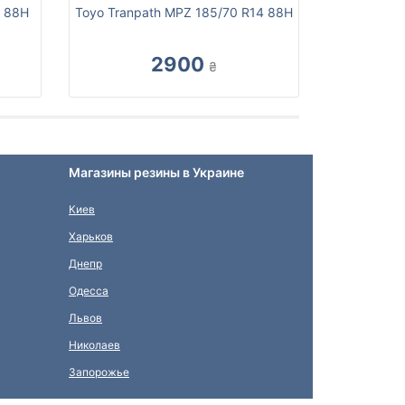
4 88H
Toyo Tranpath MPZ 185/70 R14 88H
2900
₴
Магазины резины в Украине
Киев
Харьков
Днепр
Одесса
Львов
Николаев
Запорожье