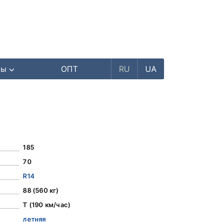
ры
ОПТ
RU
UA
185
70
R14
88 (560 кг)
T (190 км/час)
летняя