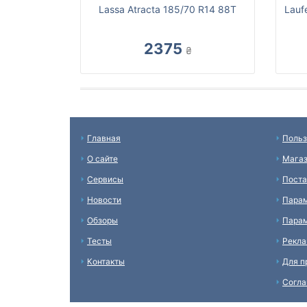
Lassa Atracta 185/70 R14 88T
Lauf
2375
₴
Главная
Польз
О сайте
Мага
Сервисы
Пост
Новости
Пара
Обзоры
Парам
Тесты
Рекл
Контакты
Для п
Согл