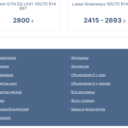
enn G-Fit EQ LK41 185/70 R14
Lassa Greenways 185/70 R1
88T
2800
2415 - 2693
₴
₴
ователям
Автошины
зинам
Автодиски
авщикам
Объявления б у шин
метры шин
Объявления б у дисков
етры дисков
Все магазины
ама
Фото галерея
равообладателей
Шины и диски оптом
ашение