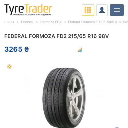
Нави
Шины
Federal
Formoza FD2
Federal Formoza FD2 215/65 R16 98V
FEDERAL FORMOZA FD2 215/65 R16 98V
3265 ₴