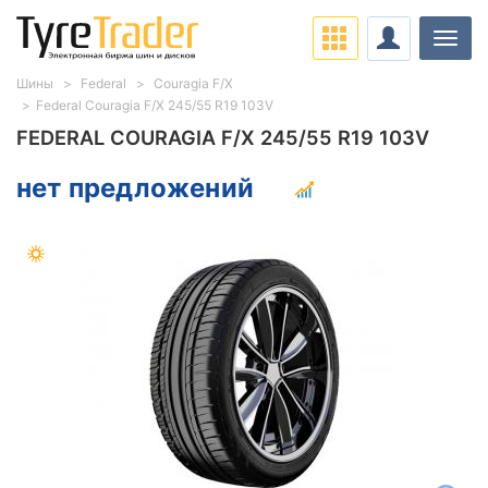
Нави
Шины
Federal
Couragia F/X
Federal Couragia F/X 245/55 R19 103V
FEDERAL COURAGIA F/X 245/55 R19 103V
нет предложений