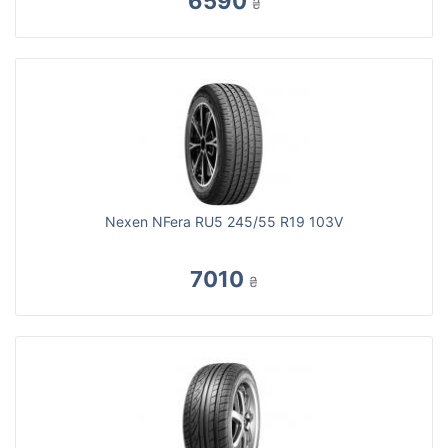
6590
₴
Nexen NFera RU5 245/55 R19 103V
7010
₴