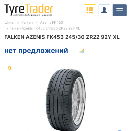
Нави
Шины
Falken
Azenis FK453
Falken Azenis FK453 245/30 ZR22 92Y XL
FALKEN AZENIS FK453 245/30 ZR22 92Y XL
нет предложений