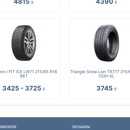
4815
4390
₴
₴
enn i FIT ICE LW71 215/65 R16
Triangle Snow Lion TR777 215
98T
102H XL
3425 - 3725
3745
₴
₴
ователям
Автошины