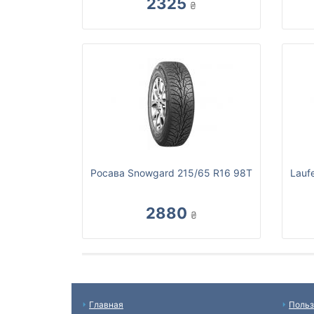
2325
₴
Росава Snowgard 215/65 R16 98T
Lauf
2880
₴
Главная
Польз