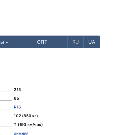
ры
ОПТ
RU
UA
215
65
R16
102 (850 кг)
T (190 км/час)
зимняя