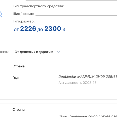
Тип транспортного средства:
Шип/нешип:
Типоразмер:
2226
2300
от
до
₴
ровка:
Страна:
Doublestar MAXIMUM DH09 205/65
Год:
Актуальность
07.08.26
Страна:
Шины Doublestar DH09 205/65 R1