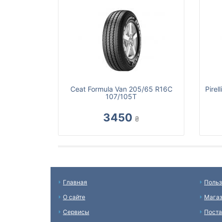
Ceat Formula Van 205/65 R16C
Pirel
107/105T
3450
₴
Главная
Польз
О сайте
Мага
Сервисы
Пост