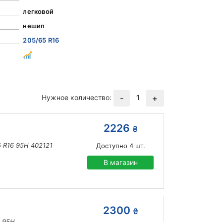
легковой
нешип
205/65 R16
Нужное количество:
1
-
+
2226
₴
 R16 95H 402121
Доступно
4
шт.
В магазин
2300
₴
6 95H