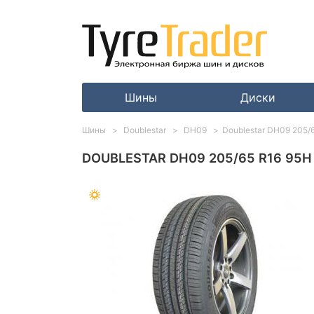
Шины
Диски
Шины
Doublestar
DH09
Doublestar DH09 205/
DOUBLESTAR DH09 205/65 R16 95H