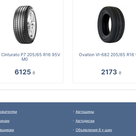
li Cinturato P7 205/65 R16 95V
Ovation VI-682 205/65 R16
M0
6125
2173
₴
₴
ователям
Автошины
зинам
Автодиски
авщикам
Объявления б у шин