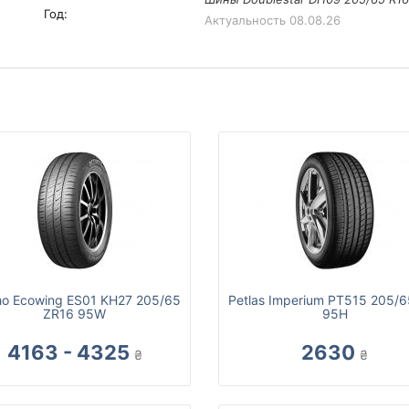
Год:
Актуальность
08.08.26
o Ecowing ES01 KH27 205/65
Petlas Imperium PT515 205/6
ZR16 95W
95H
4163 - 4325
2630
₴
₴