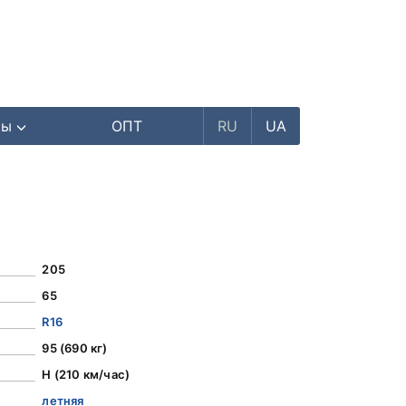
ры
ОПТ
RU
UA
205
65
R16
95 (690 кг)
H (210 км/час)
летняя