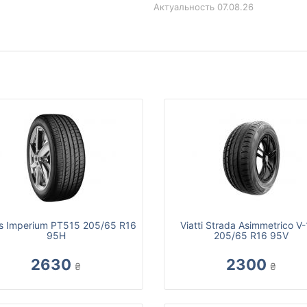
Актуальность
07.08.26
as Imperium PT515 205/65 R16
Viatti Strada Asimmetrico V
95H
205/65 R16 95V
2630
2300
₴
₴