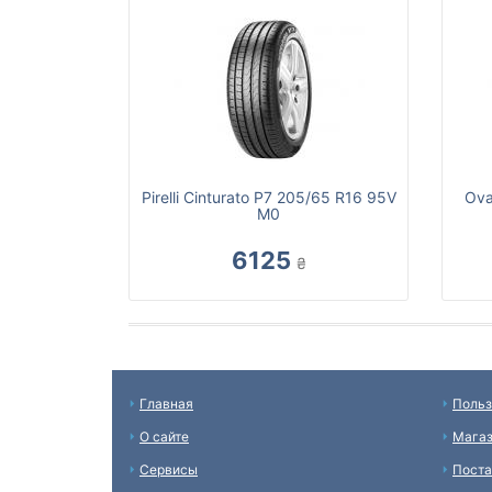
Pirelli Cinturato P7 205/65 R16 95V
Ova
M0
6125
₴
Главная
Польз
О сайте
Мага
Сервисы
Пост