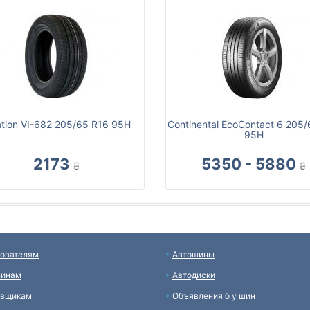
tion VI-682 205/65 R16 95H
Continental EcoContact 6 205
95H
2173
5350 - 5880
₴
₴
ователям
Автошины
зинам
Автодиски
авщикам
Объявления б у шин