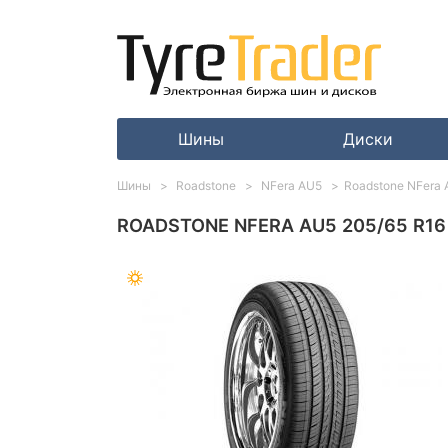
Шины
Диски
Шины
Roadstone
NFera AU5
Roadstone NFera 
ROADSTONE NFERA AU5 205/65 R16