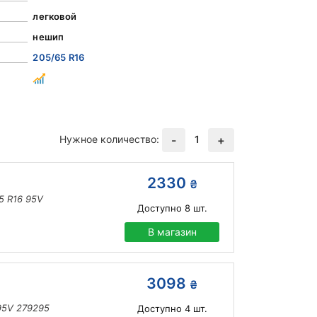
легковой
нешип
205/65 R16
Нужное количество:
1
-
+
2330
₴
5 R16 95V
Доступно
8
шт.
В магазин
3098
₴
95V 279295
Доступно
4
шт.