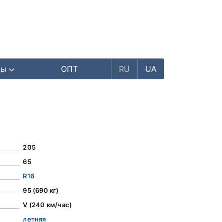
ры
ОПТ
RU
UA
205
65
R16
95 (690 кг)
V (240 км/час)
летняя