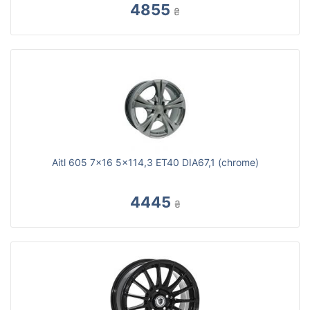
4855
₴
Aitl 605 7x16 5x114,3 ET40 DIA67,1 (chrome)
4445
₴