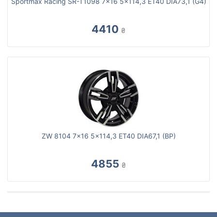
Sportmax Racing SR-T1098 7x16 5x114,3 ET40 DIA73,1 (G4)
4410
₴
ZW 8104 7x16 5x114,3 ET40 DIA67,1 (BP)
4855
₴