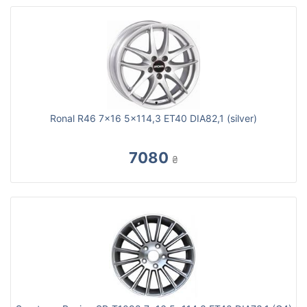
Ronal R46 7x16 5x114,3 ET40 DIA82,1 (silver)
7080
₴