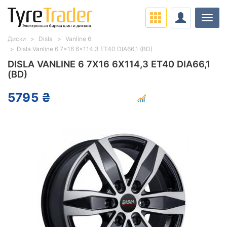
Нави
Диски
Disla
Vanline 6
Disla Vanline 6 7x16 6x114,3 ET40 DIA66,1 (BD)
DISLA VANLINE 6 7X16 6X114,3 ET40 DIA66,1
(BD)
5795 ₴