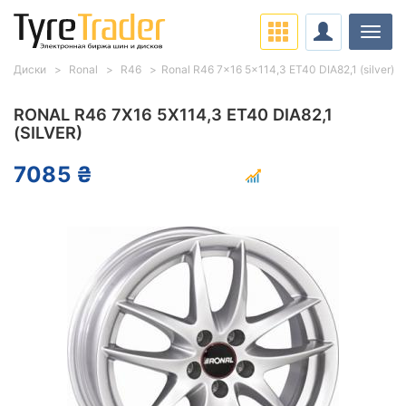
Нави
Диски
Ronal
R46
Ronal R46 7x16 5x114,3 ET40 DIA82,1 (silver)
RONAL R46 7X16 5X114,3 ET40 DIA82,1
(SILVER)
7085 ₴