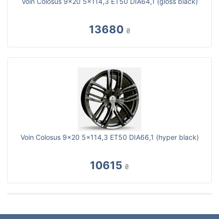
Voin Colosus 9x20 5x114,3 ET50 DIA64,1 (gloss black)
13680
₴
Voin Colosus 9x20 5x114,3 ET50 DIA66,1 (hyper black)
10615
₴