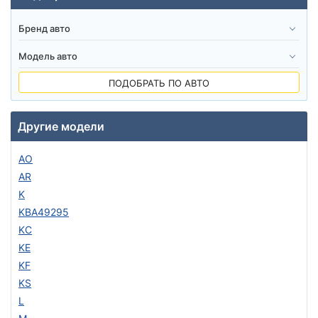
ПОДОБРАТЬ ПО АВТО
Другие модели
AO
AR
K
KBA49295
KC
KE
KF
KS
L