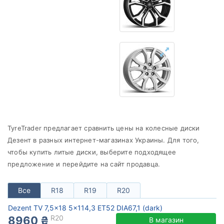
от
до
Dezent
Все бренды
Тип диска
TyreTrader предлагает сравнить цены на колесные диски
Сбросить
Подобрать
Дезент в разных интернет-магазинах Украины. Для того,
чтобы купить литые диски, выберите подходящее
предложение и перейдите на сайт продавца.
Все
R18
R19
R20
Dezent TV 7,5x18 5x114,3 ET52 DIA67,1 (dark)
R20
8960 ₴
В магазин