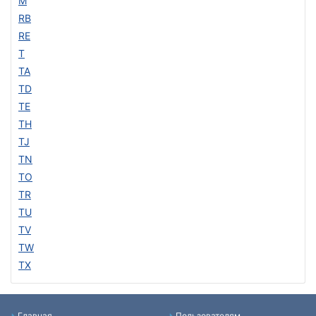
M
RB
RE
T
TA
TD
TE
TH
TJ
TN
TO
TR
TU
TV
TW
TX
Главная
Пользователям