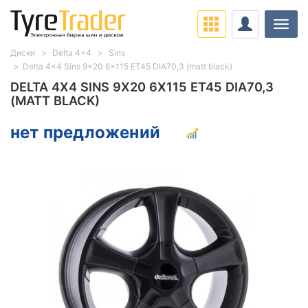
Нави
Диски
Delta 4x4
Sins
Delta 4x4 Sins 9x20 6x115 ET45 DIA70,3 (matt black)
DELTA 4X4 SINS 9X20 6X115 ET45 DIA70,3
(MATT BLACK)
нет предложений