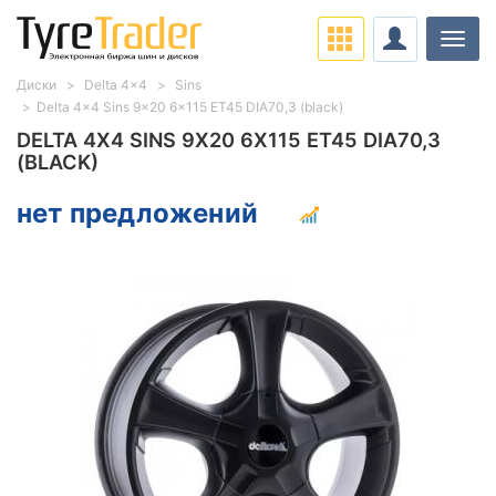
Нави
Диски
Delta 4x4
Sins
Delta 4x4 Sins 9x20 6x115 ET45 DIA70,3 (black)
DELTA 4X4 SINS 9X20 6X115 ET45 DIA70,3
(BLACK)
нет предложений