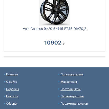
Voin Colosus 9x20 5x115 ET45 DIA70,2
10902
₴
Главная
Пользователям
О сайте
Магазинам
Сервисы
Поставщикам
Новости
Параметры шин
Обзоры
Параметры дисков