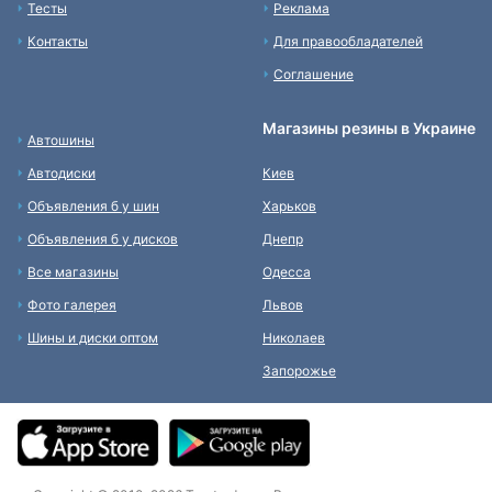
Тесты
Реклама
Контакты
Для правообладателей
Соглашение
Магазины резины в Украине
Автошины
Автодиски
Киев
Объявления б у шин
Харьков
Объявления б у дисков
Днепр
Все магазины
Одесса
Фото галерея
Львов
Шины и диски оптом
Николаев
Запорожье