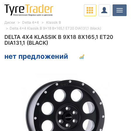
Нави
Диски
Delta 4x4
Klassik B
Delta 4x4 Klassik B 9x18 8x165,1 ET20 DIA131,1 (black)
DELTA 4X4 KLASSIK B 9X18 8X165,1 ET20
DIA131,1 (BLACK)
нет предложений