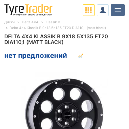
Нави
Диски
Delta 4x4
Klassik B
Delta 4x4 Klassik B 9x18 5x135 ET20 DIA110,1 (matt black)
DELTA 4X4 KLASSIK B 9X18 5X135 ET20
DIA110,1 (MATT BLACK)
нет предложений