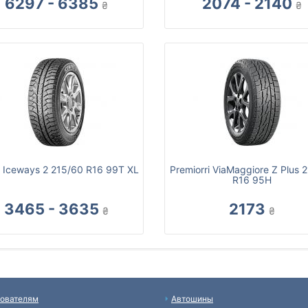
6297 - 6385
2074 - 2140
₴
₴
 Iceways 2 215/60 R16 99T XL
Premiorri ViaMaggiore Z Plus 
R16 95H
3465 - 3635
2173
₴
₴
ователям
Автошины