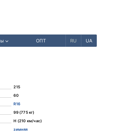
ры
ОПТ
RU
UA
215
60
R16
99 (775 кг)
H (210 км/час)
зимняя