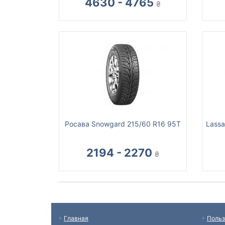
4630 - 4765
₴
Росава Snowgard 215/60 R16 95T
Lassa
2194 - 2270
₴
Главная
Польз