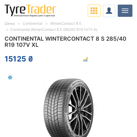
Нави
Шины
Continental
WinterContact 8 S
Continental WinterContact 8 S 285/40 R19 107V XL
CONTINENTAL WINTERCONTACT 8 S 285/40
R19 107V XL
15125 ₴