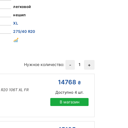
легковой
нешип
XL
275/40 R20
Нужное количество:
1
-
+
14768
₴
0 R20 106T XL FR
Доступно
4
шт.
В магазин