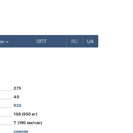
ры
ОПТ
RU
UA
275
40
R20
106 (950 кг)
T (190 км/час)
зимняя