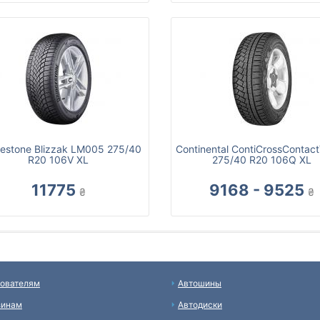
gestone Blizzak LM005 275/40
Continental ContiCrossContact
R20 106V XL
275/40 R20 106Q XL
11775
9168 - 9525
₴
₴
ователям
Автошины
зинам
Автодиски