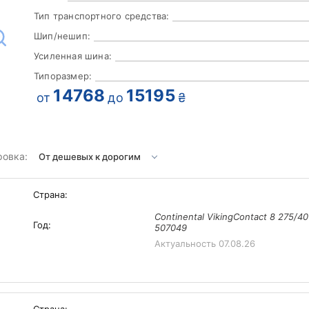
Тип транспортного средства:
Шип/нешип:
Усиленная шина:
Типоразмер:
14768
15195
от
до
₴
ровка:
Страна:
Continental VikingContact 8 275/4
Год:
507049
Актуальность
07.08.26