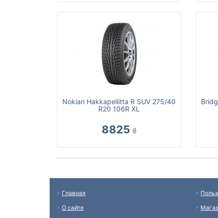
Nokian Hakkapeliitta R SUV 275/40
Brid
R20 106R XL
8825
₴
Главная
Польз
О сайте
Мага