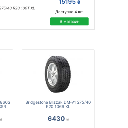
15195
₴
275/40 R20 106T XL
Доступно
4
шт.
В магазин
S 860S
Bridgestone Blizzak DM-V1 275/40
SSR
R20 106R XL
6430
₴
₴