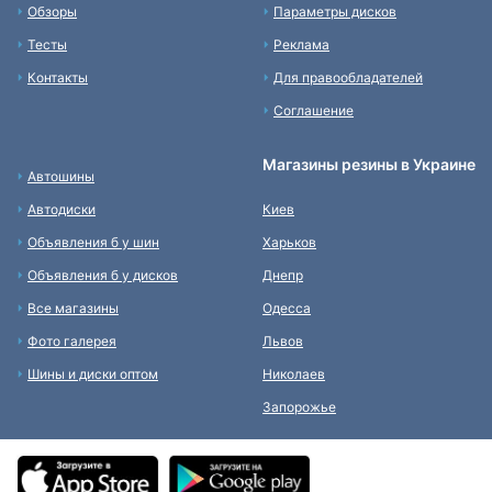
Обзоры
Параметры дисков
Тесты
Реклама
Контакты
Для правообладателей
Соглашение
Магазины резины в Украине
Автошины
Автодиски
Киев
Объявления б у шин
Харьков
Объявления б у дисков
Днепр
Все магазины
Одесса
Фото галерея
Львов
Шины и диски оптом
Николаев
Запорожье