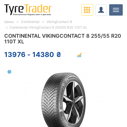
Нави
Шины
Continental
VikingContact 8
Continental VikingContact 8 255/55 R20 110T XL
CONTINENTAL VIKINGCONTACT 8 255/55 R20
110T XL
13976 - 14380 ₴