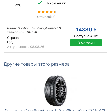
Шиномонтаж
R20
Отзывов
(13)
Шины Continental VikingContact 8
14380
₴
255/55 R20 110T XL
Доступно
4
шт.
Страна:
Год:
В магазин
Актуальность
08.08.26
Другие товары этого размера
Continental ContiWinterContact TS 850P 255/55 R20 110V XL