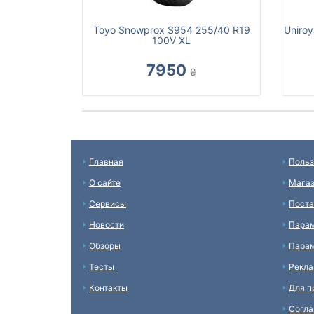
Toyo Snowprox S954 255/40 R19
Uniroy
100V XL
7950
₴
Главная
Польз
О сайте
Мага
Сервисы
Пост
Новости
Пара
Обзоры
Парам
Тесты
Рекл
Контакты
Для п
Согл