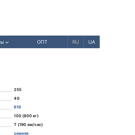
ры
ОПТ
RU
UA
255
40
R19
100 (800 кг)
T (190 км/час)
зимняя