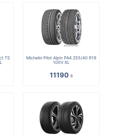
ct TS
Michelin Pilot Alpin PA4 255/40 R19
L
100V XL
11190
₴