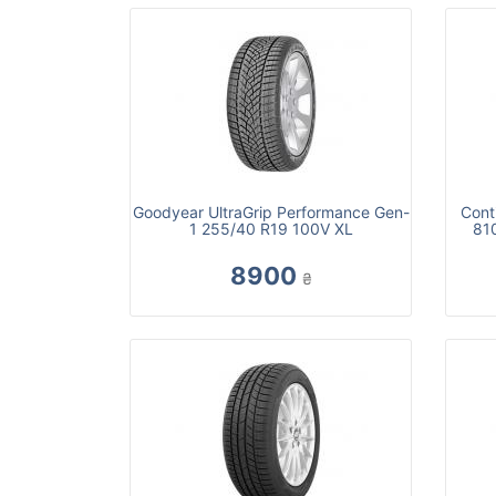
Goodyear UltraGrip Performance Gen-
Cont
1 255/40 R19 100V XL
81
8900
₴