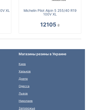
00V XL
Michelin Pilot Alpin 5 255/40 R19
100V XL
12105
₴
Магазины резины в Украине
Киев
Харьков
Днепр
Одесса
Львов
Николаев
Запорожье