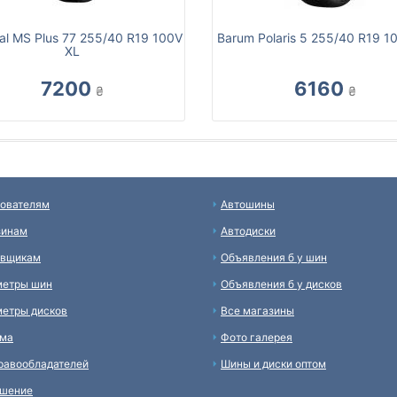
al MS Plus 77 255/40 R19 100V
Barum Polaris 5 255/40 R19 1
XL
7200
6160
₴
₴
ователям
Автошины
зинам
Автодиски
авщикам
Объявления б у шин
метры шин
Объявления б у дисков
етры дисков
Все магазины
ама
Фото галерея
равообладателей
Шины и диски оптом
ашение