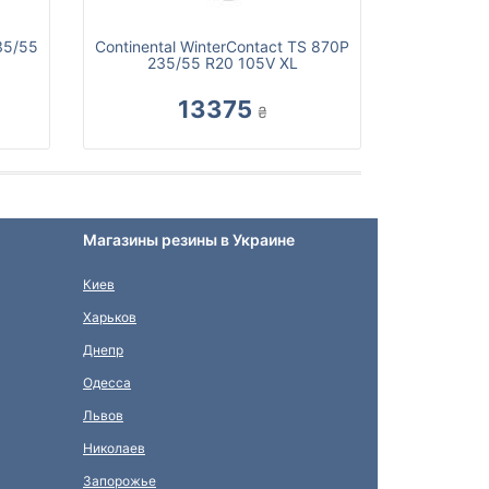
235/55
Continental WinterContact TS 870P
235/55 R20 105V XL
13375
₴
Магазины резины в Украине
Киев
Харьков
Днепр
Одесса
Львов
Николаев
Запорожье