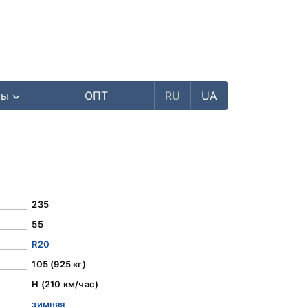
ры
ОПТ
RU
UA
235
55
R20
105 (925 кг)
H (210 км/час)
зимняя