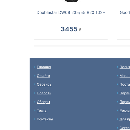
Doublestar DW09 235/55 R20 102H
Goody
3455
₴
Главная
Польз
О сайте
Мага
Сервисы
Пост
Новости
Пара
Обзоры
Парам
Тесты
Рекл
Контакты
Для п
Согл