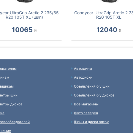
ear UltraGrip Arctic 2 235/55
Goodyear UltraGrip Arctic 2 
R20 105T XL (шип)
R20 105T XL
10065
12040
₴
₴
ователям
Автошины
зинам
Автодиски
авщикам
Объявления б у шин
метры шин
Объявления б у дисков
етры дисков
Все магазины
ама
Фото галерея
равообладателей
Шины и диски оптом
ашение