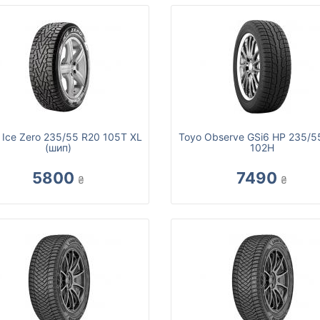
li Ice Zero 235/55 R20 105T XL
Toyo Observe GSi6 HP 235/5
(шип)
102H
5800
7490
₴
₴